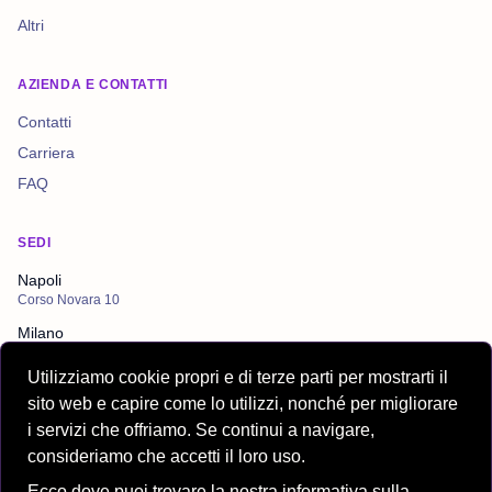
Altri
AZIENDA E CONTATTI
Contatti
Carriera
FAQ
SEDI
Napoli
Corso Novara 10
Milano
Corso Europa 15
Utilizziamo cookie propri e di terze parti per mostrarti il
Milano
sito web e capire come lo utilizzi, nonché per migliorare
Via Cordusio 4
i servizi che offriamo. Se continui a navigare,
consideriamo che accetti il loro uso.
Ecco dove puoi trovare la nostra informativa sulla